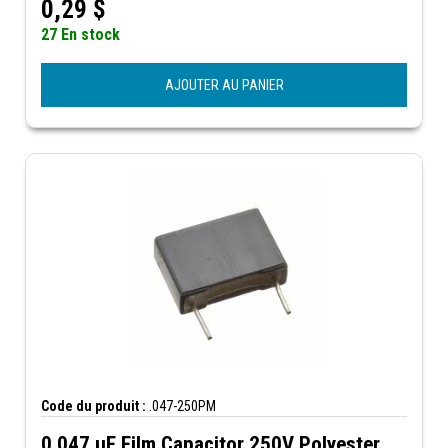
0,29
$
27 En stock
AJOUTER AU PANIER
Code du produit :
.047-250PM
0.047 µF Film Capacitor 250V Polyester