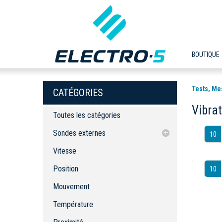
BOUTIQUE
Tests, Me
CATÉGORIES
Vibrat
Toutes les catégories
Sondes externes
10
Vitesse
Vitesse
Position
Position
10
Mouvement
Mouvement
Température
Proximité
Température
Débit