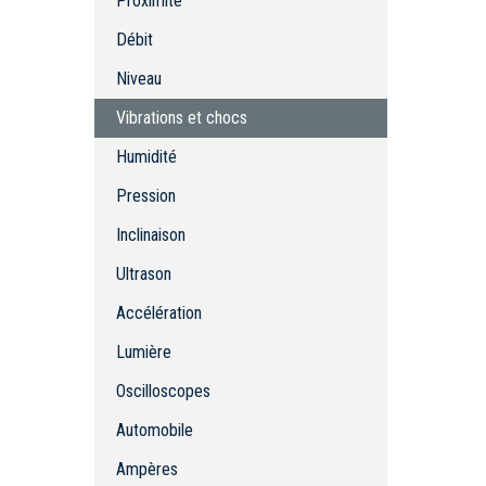
Proximité
Niveau
Vibrations et chocs
Débit
Humidité
Niveau
Pression
Vibrations et chocs
Inclinaison
Ultrason
Humidité
Accélération
Pression
Lumière
Inclinaison
Oscilloscopes
Automobile
Ultrason
Ampères
Accélération
Sonde de test
Lumière
Oscilloscopes
Automobile
Ampères