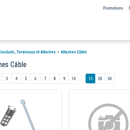
Promotions
Conduits, Terminaux et Attaches
Attaches Câble
hes Câble
3
4
5
6
7
8
9
10
10
20
50