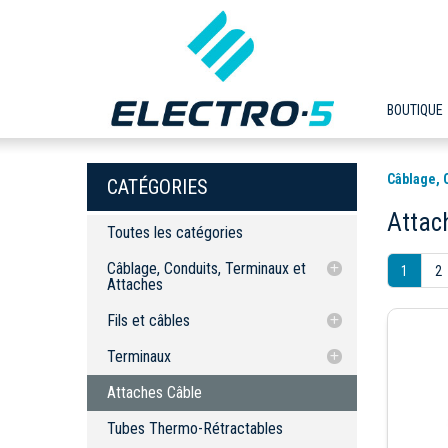
BOUTIQUE
Câblage, 
CATÉGORIES
Attac
Toutes les catégories
Câblage, Conduits, Terminaux et
1
2
Attaches
Fils et câbles
Fils et câbles
Terminaux
à Réseau
à Réseau
Terminaux
Attaches Câble
1 Conducteur
Lames
1 Conducteur
Lames
Attaches Câble
Tubes Thermo-Rétractables
Coaxiaux
Ronds
Coaxiaux
Ronds
Rubans
Électriques
Bullet
Tubes Thermo-Rétractables
Électriques
Bullet
Serre-Câbles
PVC - Multiconducteurs
Ferrules