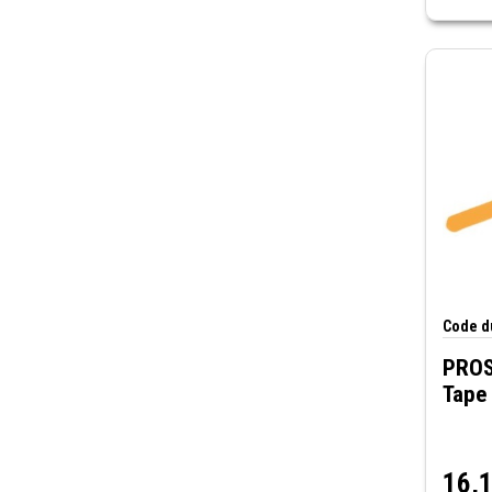
Raccord coudé de 90 degrés avec
ouverture vers l’intérieur
Plaque d’étanchéité plate
Réducteurs
Raccord coudé de 22,5 degrés
Tronçons de rotation de 12 po (sens
Raccord coudé de 45 degrés
horaire et anti-horaire)
Raccord coudé de 90 degrés
Étrier de fixation
Adaptateurs-réducteurs (orifice
Plaque d’étanchéité plate
central)
Raccord coudé de 22,5 degrés
Plaque de fermeture
Raccord coudé de 45 degrés
Adaptateur-réducteur d'angle
Raccord coudé de 90 degrés
Raccord télescopique
Adaptateurs-réducteurs (orifice
Adaptateur (connecteur de boîte)
central)
Plaque de fermeture-sans alvéoles
Plaque de fermeture
défonçables
Code du
Adaptateur-réducteur d'angle
Adaptateur-réducteur
Raccord télescopique
PROS
Raccord en T
Adaptateur (connecteur de boîte)
Tape 
Raccord pour télescope
Plaque de fermeture-sans alvéoles
défonçables
Adaptateur-réducteur
16,
Raccord en T