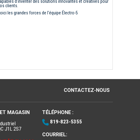
apables d'inventer des solutions innovantes et créatives pour
os clients.
oici les grandes forces de l'équipe Électro-5
CONTACTEZ-NOUS
 ET MAGASIN
TÉLÉPHONE :
819-823-5355
dustriel
QC J1L 2S7
COURRIEL: