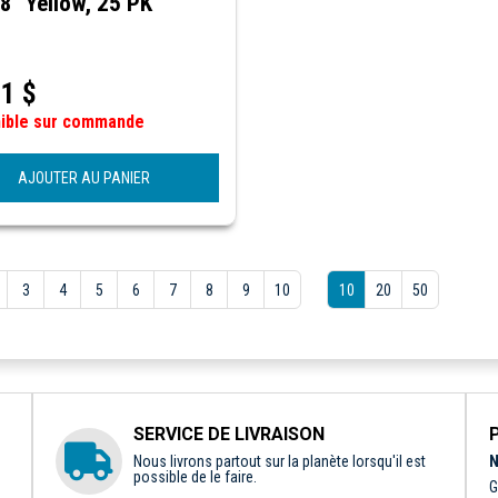
8" Yellow, 25 PK
11
$
nible sur commande
AJOUTER AU PANIER
3
4
5
6
7
8
9
10
10
20
50
SERVICE DE LIVRAISON
Nous livrons partout sur la planète lorsqu'il est
N
possible de le faire.
G