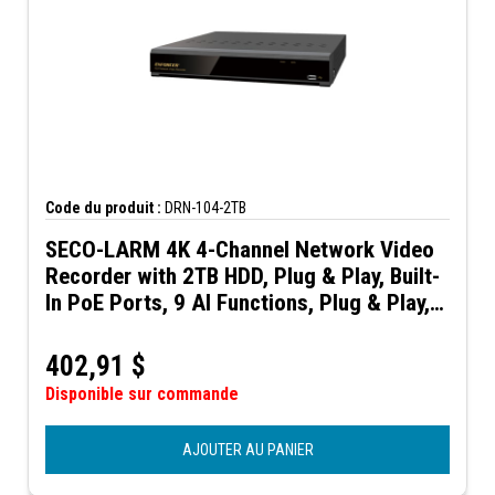
Code du produit :
DRN-104-2TB
SECO-LARM 4K 4-Channel Network Video
Recorder with 2TB HDD, Plug & Play, Built-
In PoE Ports, 9 AI Functions, Plug & Play,
VGA and HDMI Outputs with up to 4K
Resolution
402,91
$
Disponible sur commande
AJOUTER AU PANIER