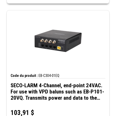
Code du produit :
EB-C304-01EQ
SECO-LARM 4-Channel, end-point 24VAC.
For use with VPD baluns such as EB-P101-
20VQ. Transmits power and data to the
camera while receiving video from the
camera
103,91
$