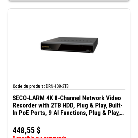
Code du produit :
DRN-108-2TB
SECO-LARM 4K 8-Channel Network Video
Recorder with 2TB HDD, Plug & Play, Built-
In PoE Ports, 9 AI Functions, Plug & Play,
VGA and HDMI Outputs with up to 4K
Resolution
448,55
$