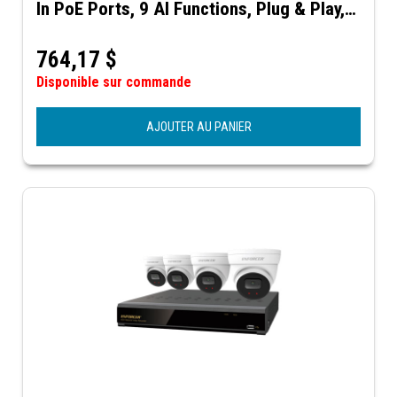
In PoE Ports, 9 AI Functions, Plug & Play,
VGA and HDMI Outputs with up to 4K
Resolution
764,17
$
Disponible sur commande
AJOUTER AU PANIER