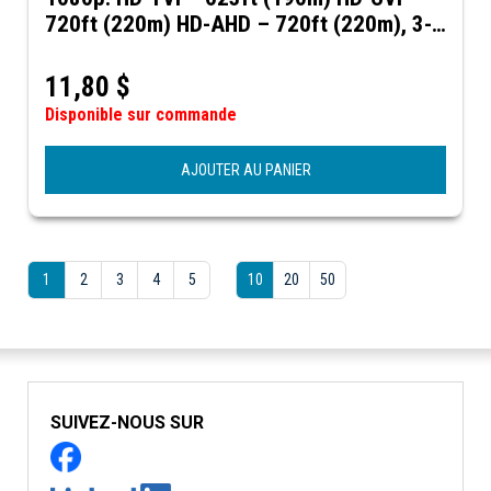
720ft (220m) HD-AHD – 720ft (220m), 3-
in-1 HD-AHD/TVI/CVI, real –time
transmission over UTP
11,80
$
Disponible sur commande
AJOUTER AU PANIER
1
2
3
4
5
10
20
50
SUIVEZ-NOUS SUR