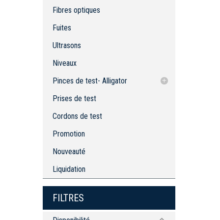
Fibres optiques
Fuites
Ultrasons
Niveaux
Pinces de test- Alligator
Isolateur de pince
Prises de test
Pinces de test- Alligator isolé
Cordons de test
Cordon de test: Mini pinces crocodiles
Promotion
Nouveauté
Liquidation
FILTRES