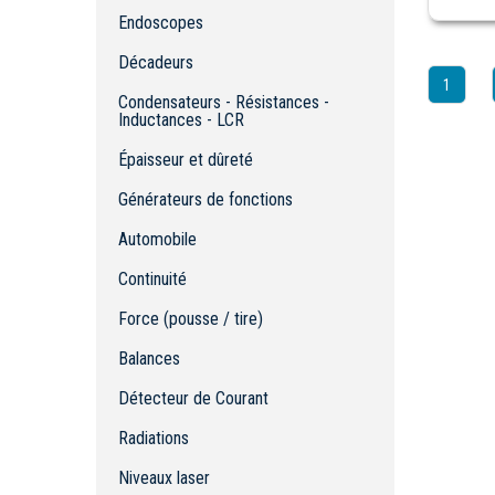
Endoscopes
Niveaux laser
Fibres optiques
Décadeurs
Fuites
1
Condensateurs - Résistances -
Ultrasons
Inductances - LCR
Niveaux
Épaisseur et dûreté
Pinces de test- Alligator
Générateurs de fonctions
Prises de test
Isolateur de pince
Cordons de test
Pinces de test- Alligator isolé
Automobile
Cordon de test: Mini pinces
crocodiles
Continuité
Force (pousse / tire)
Balances
Détecteur de Courant
Radiations
Niveaux laser