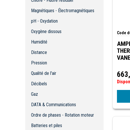
Chlore - Fluore résiduel
pH - Oxydation
Oxygène dissous
Magnétiques - Électromagnétiques
Humidité
pH - Oxydation
Distance
Oxygène dissous
Pression
Code du
Qualité de l'air
Humidité
AMP
Décibels
THERMO
Distance
Gaz
VAN
Pression
DATA & Communications
Ordre de phases - Rotation moteur
663
Qualité de l'air
Batteries et piles
Dispo
Décibels
Megohmètres / Vérificateurs
d'isolation
Gaz
Tachymètres / Stroboscopes
DATA & Communications
Mise a la Terre
Milli-Ohms - Micro-Ohms
Ordre de phases - Rotation moteur
Lumière
Batteries et piles
Réfractomètres