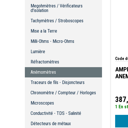
Anémomètres
Megohmètres / Vérificateurs
d'isolation
Traceurs de fils - Disjoncteurs
Chronomètre / Compteur / Horloges
Tachymètres / Stroboscopes
Microscopes
Mise a la Terre
Conductivité - TDS - Salinité
Milli-Ohms - Micro-Ohms
Détecteurs de métaux
Endoscopes
Lumière
Décadeurs
Code du
Réfractomètres
Condensateurs - Résistances -
Inductances - LCR
AMPR
Anémomètres
ANE
Épaisseur et dûreté
Traceurs de fils - Disjoncteurs
Générateurs de fonctions
Automobile
Chronomètre / Compteur / Horloges
Continuité
387
Microscopes
Force (pousse / tire)
1 En s
Balances
Conductivité - TDS - Salinité
Détecteur de Courant
Détecteurs de métaux
Radiations