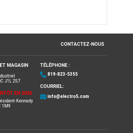
CONTACTEZ-NOUS
 ET MAGASIN
TÉLÉPHONE :
819-823-5355
dustriel
QC J1L 2S7
COURRIEL:
IENTÔT EN 2026
info@electro5.com
résident-Kennedy
C 1M9