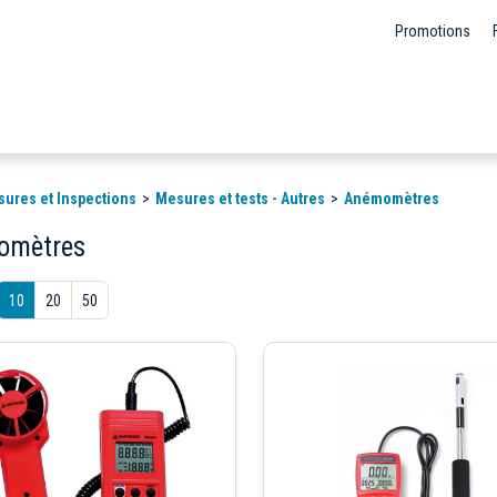
Promotions
sures et Inspections
Mesures et tests - Autres
Anémomètres
omètres
10
20
50