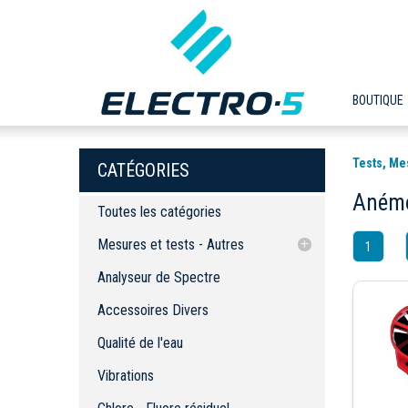
BOUTIQUE
Tests, Me
CATÉGORIES
Aném
Toutes les catégories
Mesures et tests - Autres
1
Analyseur de Spectre
Analyseur de Spectre
Accessoires Divers
Accessoires Divers
Qualité de l'eau
Qualité de l'eau
Vibrations
Chlore - Fluore résiduel
Vibrations
Magnétiques - Électromagnétiques