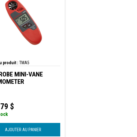
 produit :
TMA5
OBE MINI-VANE
MOMETER
,79
$
tock
AJOUTER AU PANIER