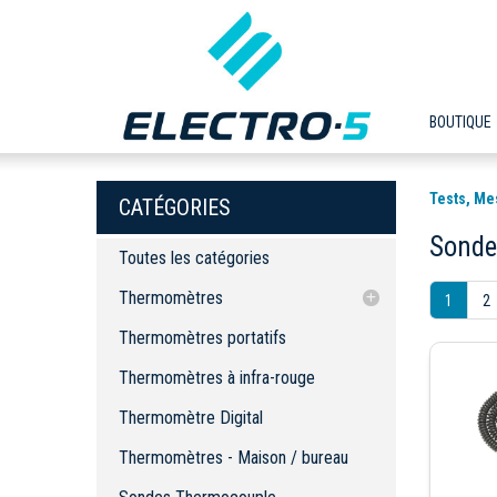
BOUTIQUE
Tests, Me
CATÉGORIES
Sonde
Toutes les catégories
Thermomètres
1
2
Thermomètres portatifs
Thermomètres portatifs
Thermomètres à infra-rouge
Thermomètres à infra-rouge
Thermomètre Digital
Thermomètre Digital
Thermomètres - Maison / bureau
Sondes Thermocouple
Thermomètres - Maison / bureau
Sondes RTD