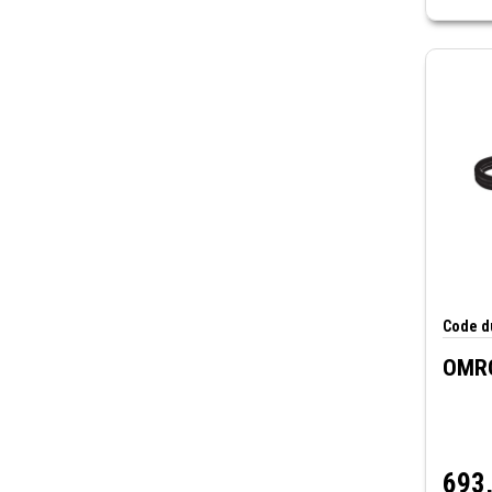
Code du
OMRO
693