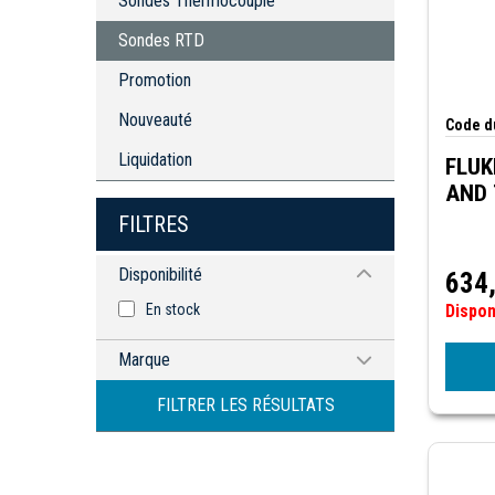
Sondes Thermocouple
Sondes RTD
Promotion
Nouveauté
Code du
Liquidation
FLUK
AND
FILTRES
Disponibilité
634
En stock
Dispo
Marque
AMPROBE
FILTRER LES RÉSULTATS
FLUKE
OMRON