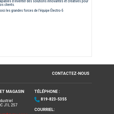
apables d'inventer des solutions innovantes et créatives pour
os clients.
oici les grandes forces de l'équipe Électro-5
CONTACTEZ-NOUS
 ET MAGASIN
TÉLÉPHONE :
819-823-5355
dustriel
QC J1L 2S7
COURRIEL: