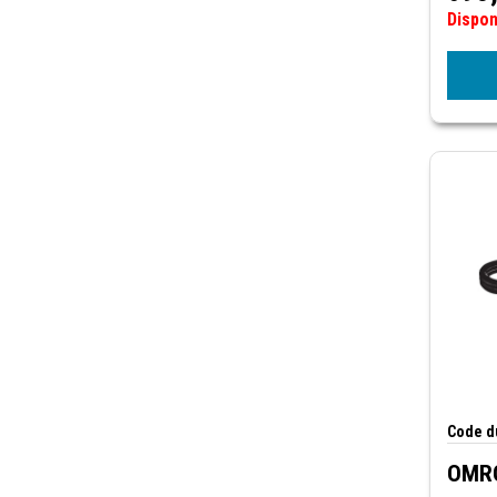
Dispo
Code du
OMRO