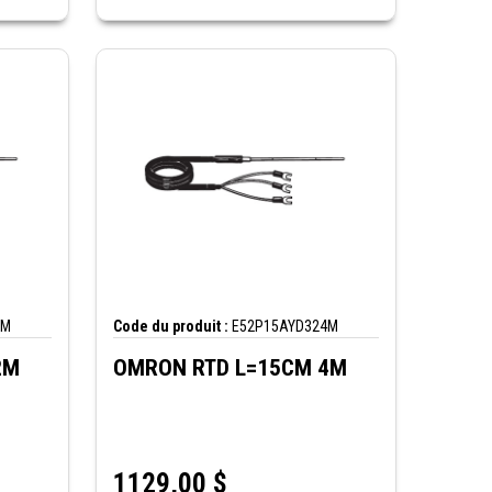
2M
Code du produit :
E52P15AYD324M
2M
OMRON RTD L=15CM 4M
1129,00
$