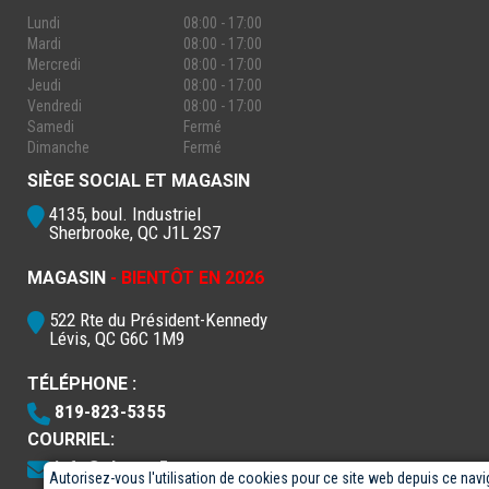
Lundi
08:00 - 17:00
Mardi
08:00 - 17:00
Mercredi
08:00 - 17:00
Jeudi
08:00 - 17:00
Vendredi
08:00 - 17:00
Samedi
Fermé
Dimanche
Fermé
SIÈGE SOCIAL ET MAGASIN
4135, boul. Industriel
Sherbrooke, QC J1L 2S7
MAGASIN
- BIENTÔT EN 2026
522 Rte du Président-Kennedy
Lévis, QC G6C 1M9
TÉLÉPHONE :
819-823-5355
COURRIEL:
info@electro5.com
Autorisez-vous l'utilisation de cookies pour ce site web depuis ce navi