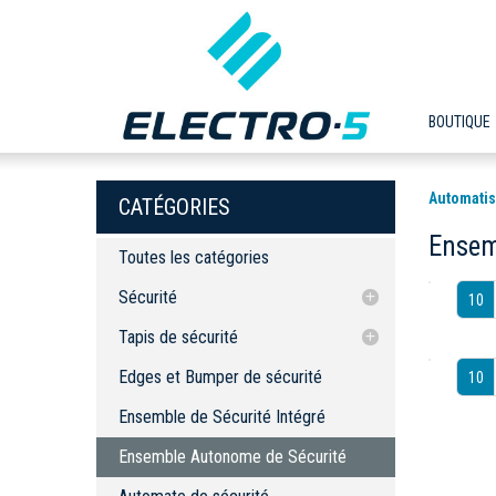
BOUTIQUE
Automatis
CATÉGORIES
Ensem
Toutes les catégories
Sécurité
10
Tapis de sécurité
Tapis de sécurité
Edges et Bumper de sécurité
Accessoires
Accessoires
Edges et Bumper de sécurité
10
Ensemble de Sécurité Intégré
Ensemble de Sécurité Intégré
Ensemble Autonome de Sécurité
Automate de sécurité programmable
Ensemble Autonome de Sécurité
Relais de sécurité