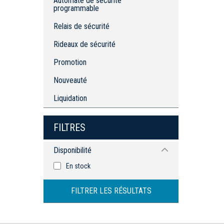
Automate de sécurité
Rideaux de sécurité
programmable
Relais de sécurité
Rideaux de sécurité
Promotion
Nouveauté
Liquidation
FILTRES
Disponibilité
En stock
FILTRER LES RÉSULTATS