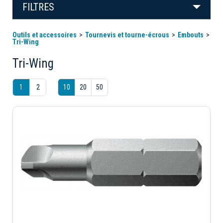
FILTRES
Outils et accessoires
Tournevis et tourne-écrous
Embouts
Tri-Wing
Tri-Wing
1
2
10
20
50