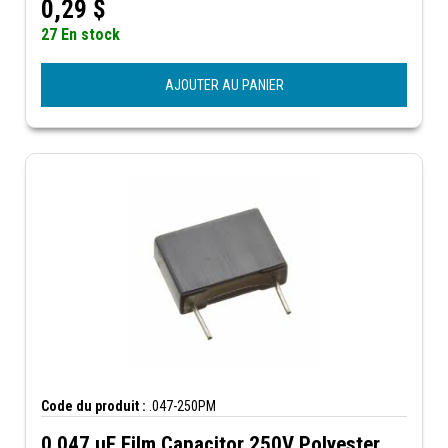
0,29
$
27 En stock
AJOUTER AU PANIER
Code du produit :
.047-250PM
0.047 µF Film Capacitor 250V Polyester