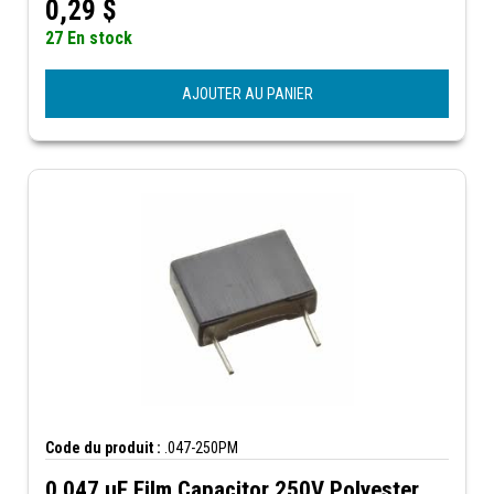
0,29
$
27 En stock
AJOUTER AU PANIER
Code du produit :
.047-250PM
0.047 µF Film Capacitor 250V Polyester