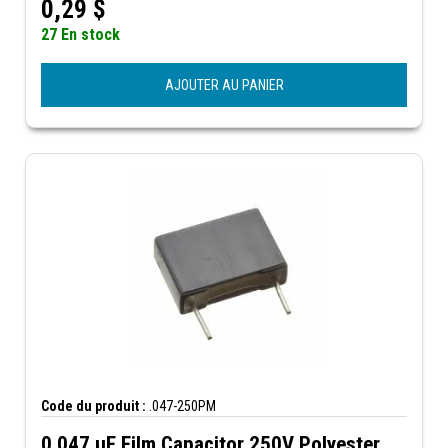
0,29
$
27 En stock
AJOUTER AU PANIER
Code du produit :
.047-250PM
0.047 µF Film Capacitor 250V Polyester