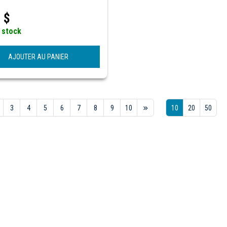
0
$
 stock
AJOUTER AU PANIER
3
4
5
6
7
8
9
10
10
20
50