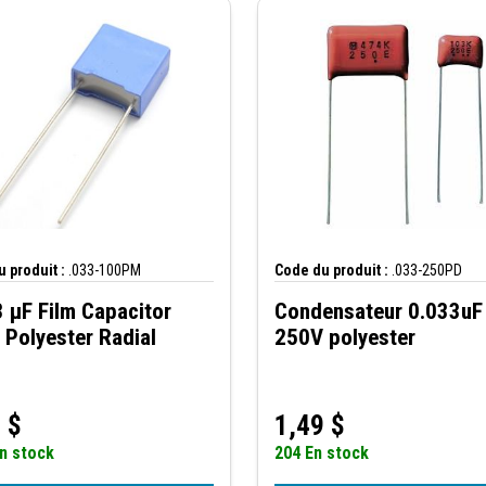
 produit :
.033-100PM
Code du produit :
.033-250PD
 µF Film Capacitor
Condensateur 0.033uF
Polyester Radial
250V polyester
0
$
1,49
$
n stock
204 En stock