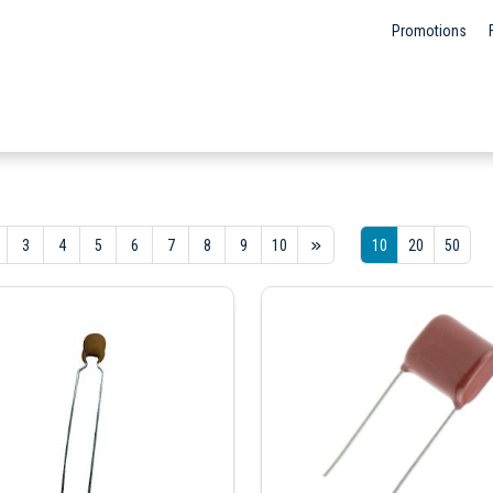
Promotions
3
4
5
6
7
8
9
10
10
20
50