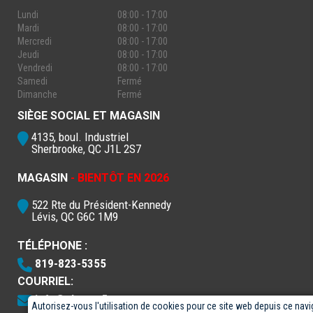
Lundi
08:00 - 17:00
Mardi
08:00 - 17:00
Mercredi
08:00 - 17:00
Jeudi
08:00 - 17:00
Vendredi
08:00 - 17:00
Samedi
Fermé
Dimanche
Fermé
SIÈGE SOCIAL ET MAGASIN
4135, boul. Industriel
Sherbrooke, QC J1L 2S7
MAGASIN
- BIENTÔT EN 2026
522 Rte du Président-Kennedy
Lévis, QC G6C 1M9
TÉLÉPHONE :
819-823-5355
COURRIEL:
info@electro5.com
Autorisez-vous l'utilisation de cookies pour ce site web depuis ce navi