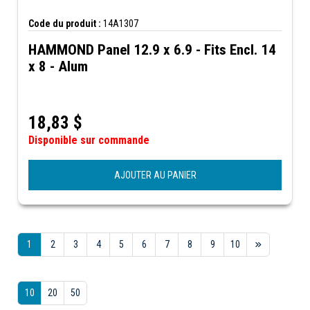
Code du produit :
14A1307
HAMMOND Panel 12.9 x 6.9 - Fits Encl. 14
x 8 - Alum
18,83
$
Disponible sur commande
AJOUTER AU PANIER
1
2
3
4
5
6
7
8
9
10
10
20
50