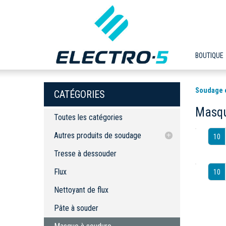
BOUTIQUE
Soudage 
CATÉGORIES
Masqu
Toutes les catégories
Autres produits de soudage
10
Tresse à dessouder
Tresse à dessouder
Flux
Flux
10
Nettoyant de flux
Nettoyant de flux
Pâte à souder
Masque à soudure
Pâte à souder
Polisseur de pointes