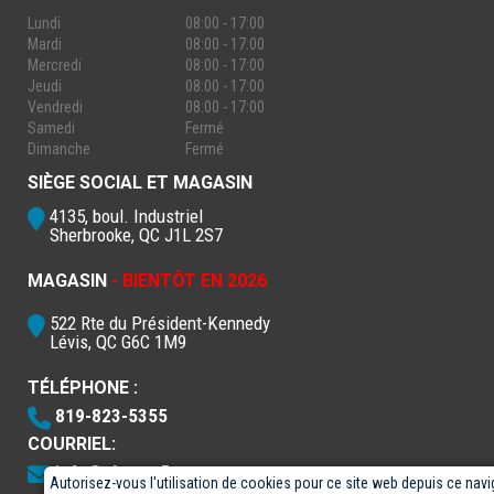
Lundi
08:00 - 17:00
Mardi
08:00 - 17:00
Mercredi
08:00 - 17:00
Jeudi
08:00 - 17:00
Vendredi
08:00 - 17:00
Samedi
Fermé
Dimanche
Fermé
SIÈGE SOCIAL ET MAGASIN
4135, boul. Industriel
Sherbrooke, QC J1L 2S7
MAGASIN
- BIENTÔT EN 2026
522 Rte du Président-Kennedy
Lévis, QC G6C 1M9
TÉLÉPHONE :
819-823-5355
COURRIEL:
info@electro5.com
Autorisez-vous l'utilisation de cookies pour ce site web depuis ce navi