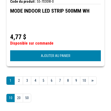
Code du produit :
55-7030W-0
MODE INDOOR LED STRIP 500MM WH
4,77
$
Disponible sur commande
AJOUTER AU PANIER
1
2
3
4
5
6
7
8
9
10
10
20
50