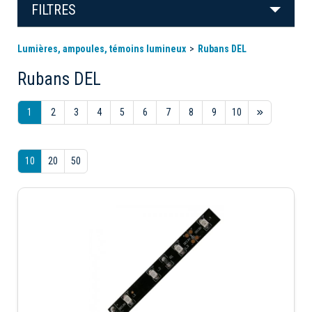
FILTRES
Lumières, ampoules, témoins lumineux
Rubans DEL
Rubans DEL
1
2
3
4
5
6
7
8
9
10
10
20
50