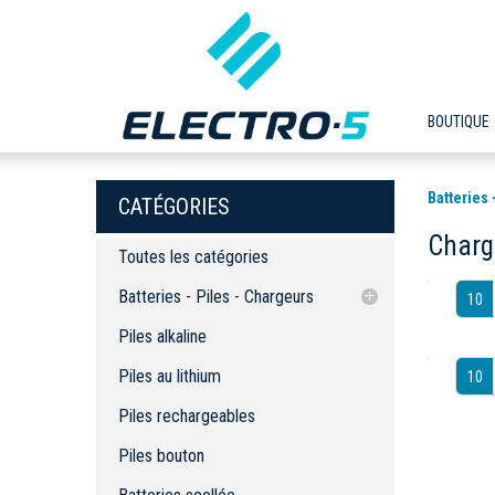
BOUTIQUE
Batteries 
CATÉGORIES
Charg
Toutes les catégories
Batteries - Piles - Chargeurs
10
Piles alkaline
Piles alkaline
Piles au lithium
Piles au lithium
10
Piles rechargeables
Piles rechargeables
Piles bouton
Batteries scellée
Piles bouton
Batteries assemblées