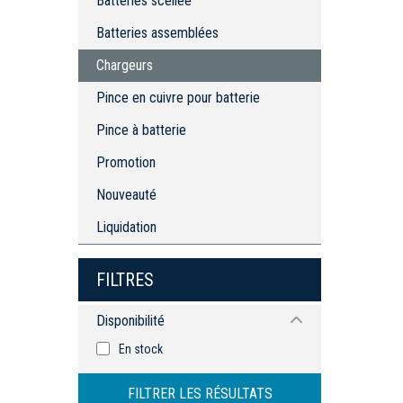
Batteries scellée
Chargeurs
Pince en cuivre pour batterie
Batteries assemblées
Pince à batterie
Chargeurs
Pince en cuivre pour batterie
Pince à batterie
Promotion
Nouveauté
Liquidation
FILTRES
Disponibilité
En stock
FILTRER LES RÉSULTATS