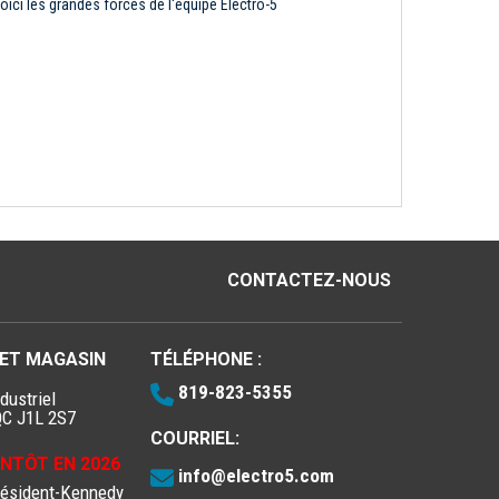
oici les grandes forces de l'équipe Électro-5
CONTACTEZ-NOUS
 ET MAGASIN
TÉLÉPHONE :
819-823-5355
dustriel
QC J1L 2S7
COURRIEL:
IENTÔT EN 2026
info@electro5.com
résident-Kennedy