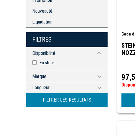
Promotion
Nouveauté
Liquidation
Code du
FILTRES
STEI
NOZZ
Disponibilité
En stock
97,
Marque
Dispo
STEINEL
Longueur
0.46M / 1.5'
FILTRER LES RÉSULTATS
3/4"
3/8"
5/8
9/16"
2" (51mm)