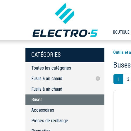
BOUTIQUE
Outils et
CATÉGORIES
Buses
Toutes les catégories
Fusils à air chaud
1
2
Fusils à air chaud
Fusils à air chaud
Buses
Buses
Accessoires
Accessoires
Pièces de rechange
Pièces de rechange