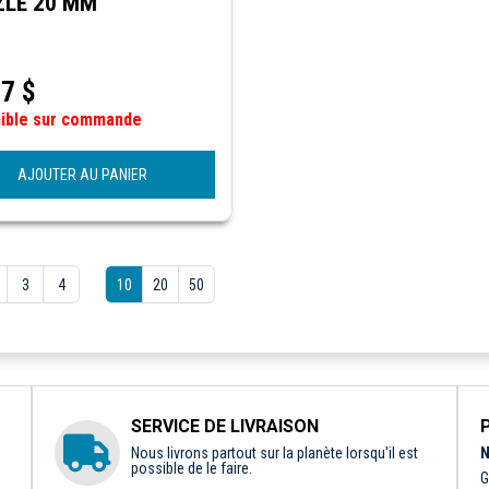
LE 20 MM
17
$
nible sur commande
AJOUTER AU PANIER
3
4
10
20
50
SERVICE DE LIVRAISON
Nous livrons partout sur la planète lorsqu'il est
N
possible de le faire.
G