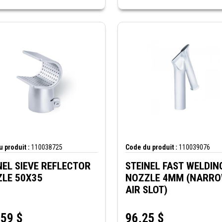
 produit :
110038725
Code du produit :
110039076
NEL SIEVE REFLECTOR
STEINEL FAST WELDIN
LE 50X35
NOZZLE 4MM (NARR
AIR SLOT)
,59
$
96,25
$