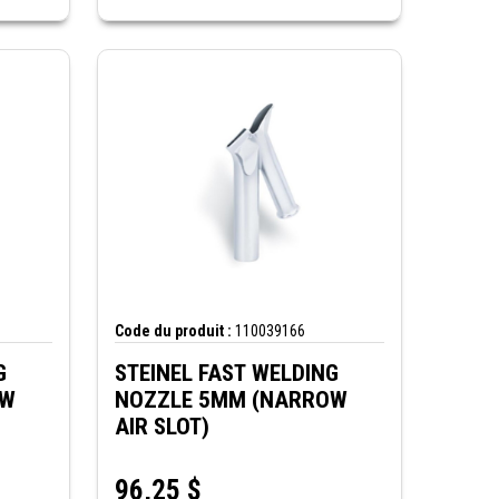
Code du produit :
110039166
G
STEINEL FAST WELDING
OW
NOZZLE 5MM (NARROW
AIR SLOT)
96,25
$