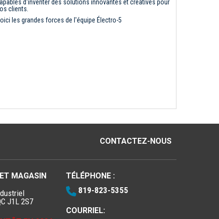
apables d'inventer des solutions innovantes et créatives pour
os clients.
oici les grandes forces de l'équipe Électro-5
CONTACTEZ-NOUS
 ET MAGASIN
TÉLÉPHONE :
819-823-5355
dustriel
QC J1L 2S7
COURRIEL: