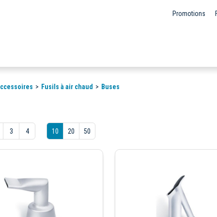
Promotions
 accessoires
Fusils à air chaud
Buses
3
4
10
20
50