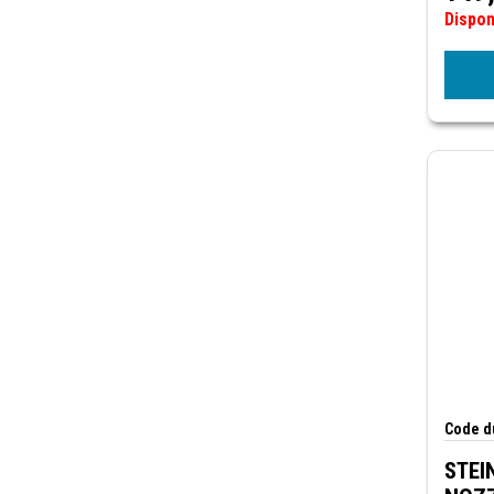
Dispo
Code du
STEI