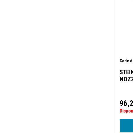
3" (76mm)
Code du
STEI
NOZ
96,
Dispo