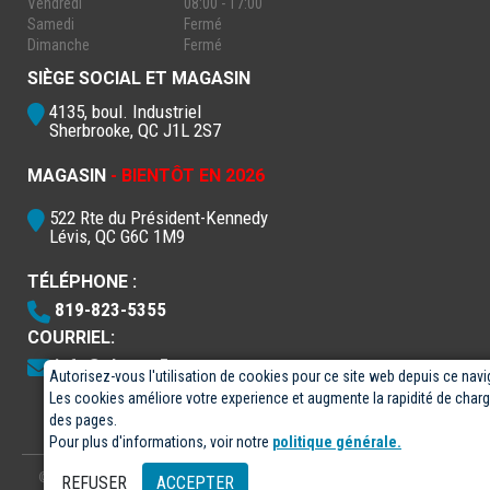
Vendredi
08:00 - 17:00
Samedi
Fermé
Dimanche
Fermé
SIÈGE SOCIAL ET MAGASIN
4135, boul. Industriel
Sherbrooke, QC J1L 2S7
MAGASIN
- BIENTÔT EN 2026
522 Rte du Président-Kennedy
Lévis, QC G6C 1M9
TÉLÉPHONE :
819-823-5355
COURRIEL:
info@electro5.com
Autorisez-vous l'utilisation de cookies pour ce site web depuis ce navi
Les cookies améliore votre experience et augmente la rapidité de cha
des pages.
Pour plus d'informations, voir notre
politique générale.
© 2026
- Électro-5 inc.
Conçu par
GPX Technologies Inc.
REFUSER
ACCEPTER