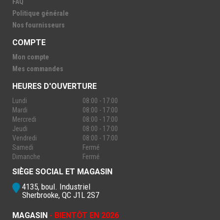
FAQ
Politique générale
Nos fournisseurs
COMPTE
Mon compte
Mes commandes
HEURES D'OUVERTURE
Lundi
08:00 - 17:00
Mardi
08:00 - 17:00
Mercredi
08:00 - 17:00
Jeudi
08:00 - 17:00
Vendredi
08:00 - 17:00
Samedi
Fermé
Dimanche
Fermé
SIÈGE SOCIAL ET MAGASIN
4135, boul. Industriel
Sherbrooke, QC J1L 2S7
MAGASIN
- BIENTÔT EN 2026