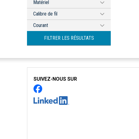
Noir
Matériel
Rouge
Acier
Calibre de fil
8 AWG
Courant
300 A
FILTRER LES RÉSULTATS
SUIVEZ-NOUS SUR