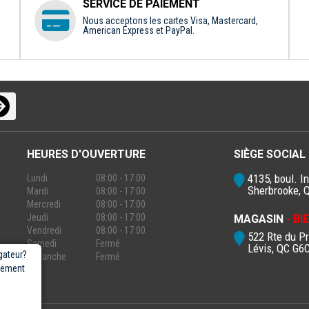
SERVICE DE PAIEMENT
Nous acceptons les cartes Visa, Mastercard,
American Express et PayPal.
HEURES D'OUVERTURE
SIÈGE SOCIAL
4135, boul. In
Lundi
08:00 - 17:00
Sherbrooke, 
Mardi
08:00 - 17:00
Mercredi
08:00 - 17:00
Jeudi
08:00 - 17:00
MAGASIN
- B
Vendredi
08:00 - 17:00
522 Rte du P
Samedi
Fermé
Lévis, QC G6
gateur?
Dimanche
Fermé
rgement