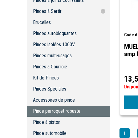
Pinces à joints coulissants
Pinces à bec Snap-Ring/O-Ring
Brucelles
Pinces à bec rond
Accessoire à sertir
Pinces à bec rond
Pinces autobloquantes
Pinces à Sertir
Pinces isolées 1000V
Accessoire à sertir
Brucelles
Pinces multi-usages
Pinces autobloquantes
Pinces à Courroie
Code du
Kit de Pinces
Pinces isolées 1000V
MUELL
Pinces Spéciales
amp 
Pinces multi-usages
Accessoires de pince
Pinces à Courroie
Pince perroquet robuste
Pince à piston
13,
Kit de Pinces
Pince automobile
Dispo
Pinces Spéciales
Pince Géophone
Pince en acier inoxydable
Accessoires de pince
Pince de serrage
Pince perroquet robuste
Pince à piston
Pince automobile
1