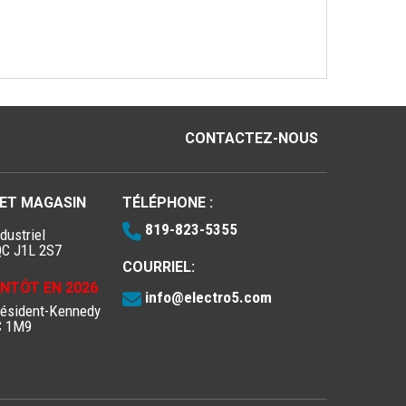
CONTACTEZ-NOUS
 ET MAGASIN
TÉLÉPHONE :
819-823-5355
dustriel
QC J1L 2S7
COURRIEL:
IENTÔT EN 2026
info@electro5.com
résident-Kennedy
C 1M9