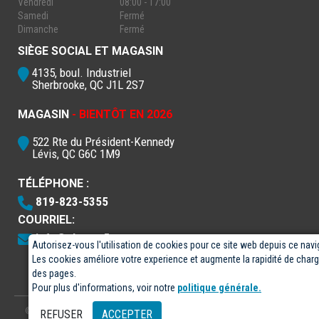
Vendredi
08:00 - 17:00
Samedi
Fermé
Dimanche
Fermé
SIÈGE SOCIAL ET MAGASIN
4135, boul. Industriel
Sherbrooke, QC J1L 2S7
MAGASIN
- BIENTÔT EN 2026
522 Rte du Président-Kennedy
Lévis, QC G6C 1M9
TÉLÉPHONE :
819-823-5355
COURRIEL:
info@electro5.com
Autorisez-vous l'utilisation de cookies pour ce site web depuis ce navi
Les cookies améliore votre experience et augmente la rapidité de cha
des pages.
Pour plus d'informations, voir notre
politique générale.
© 2026
- Électro-5 inc.
Conçu par
GPX Technologies Inc.
REFUSER
ACCEPTER