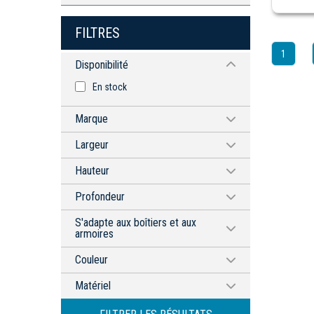
FILTRES
1
Disponibilité
En stock
Marque
HAMMOND MANUFACTURING
Largeur
20'' (508mm)
Hauteur
32'' (813mm)
22.5'' (571mm)
Profondeur
44'' (1118mm)
0.75'' (19mm)
56'' (1422mm)
S'adapte aux boîtiers et aux
armoires
24''
Couleur
60''
Blanc
Matériel
Acier Doux