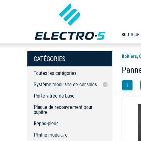
BOUTIQUE
Boîtiers,
CATÉGORIES
Panne
Toutes les catégories
Système modulaire de consoles
1
Porte vitrée de base
Porte vitrée de base
Plaque de recouvrement pour pupitre
Plaque de recouvrement pour
Repos-pieds
pupitre
Plinthe modulaire
Repos-pieds
Tourelles
Plinthe modulaire
Support de clavier mobile