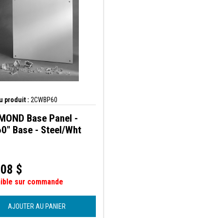
 produit :
2CWBP60
OND Base Panel -
60" Base - Steel/Wht
,08
$
nible sur commande
AJOUTER AU PANIER