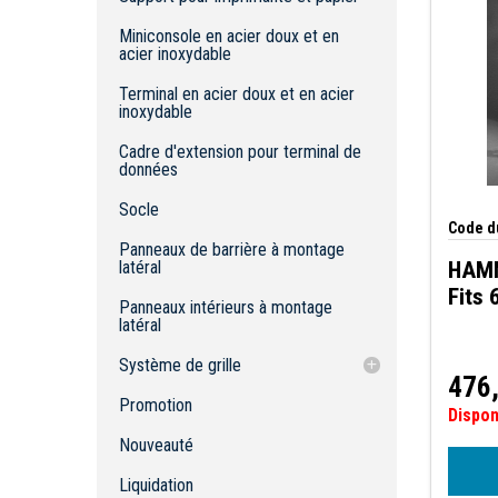
Panneaux intérieurs à montage latéral
Miniconsole en acier doux et en
Système de grille
acier inoxydable
Sangles de grille de profondeur
Terminal en acier doux et en acier
Sangles à grille verticale
inoxydable
Rails de support de porte
Cadre d'extension pour terminal de
Entretoise de sangle de grille
données
Socle
Code du
Panneaux de barrière à montage
latéral
HAMM
Fits 
Panneaux intérieurs à montage
latéral
Système de grille
476
Sangles de grille de profondeur
Promotion
Dispo
Sangles à grille verticale
Nouveauté
Rails de support de porte
Liquidation
Entretoise de sangle de grille