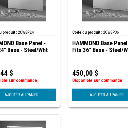
 produit :
2CWBP24
Code du produit :
2CWBP36
OND Base Panel -
HAMMOND Base Panel 
24" Base - Steel/Wht
Fits 36" Base - Steel/
,44
$
450,00
$
nible sur commande
Disponible sur commande
AJOUTER AU PANIER
AJOUTER AU PANIER