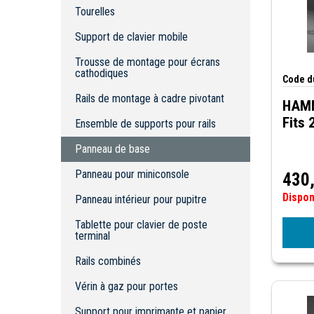
Trousse de montage pour écrans
Tourelles
cathodiques
Rails de montage à cadre pivotant
Support de clavier mobile
Ensemble de supports pour rails
Trousse de montage pour écrans
Panneau de base
cathodiques
Code du
Panneau pour miniconsole
Rails de montage à cadre pivotant
HAMM
Panneau intérieur pour pupitre
Fits 
Ensemble de supports pour rails
Tablette pour clavier de poste terminal
Rails combinés
Panneau de base
Vérin à gaz pour portes
Panneau pour miniconsole
430
Support pour imprimante et papier
Dispo
Miniconsole en acier doux et en acier
Panneau intérieur pour pupitre
inoxydable
Tablette pour clavier de poste
Terminal en acier doux et en acier
terminal
inoxydable
Cadre d'extension pour terminal de
Rails combinés
données
Socle
Vérin à gaz pour portes
Panneaux de barrière à montage
latéral
Support pour imprimante et papier