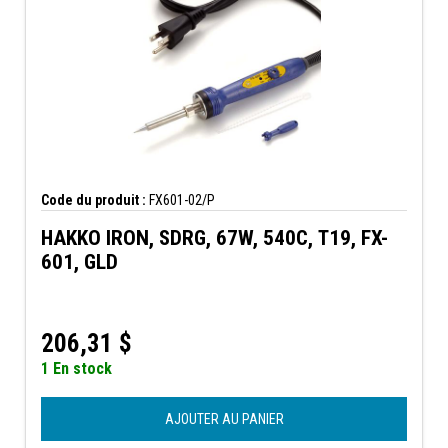
Code du produit :
FX601-02/P
HAKKO IRON, SDRG, 67W, 540C, T19, FX-
601, GLD
206,31
$
1 En stock
AJOUTER AU PANIER