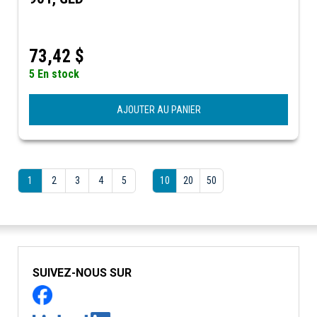
73,42
$
5 En stock
AJOUTER AU PANIER
1
2
3
4
5
10
20
50
SUIVEZ-NOUS SUR