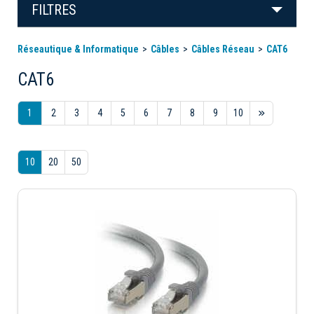
FILTRES
Réseautique & Informatique
Câbles
Câbles Réseau
CAT6
CAT6
1
2
3
4
5
6
7
8
9
10
10
20
50