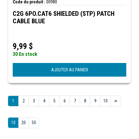
Code du produit :
00980
C2G 6PO.CAT6 SHIELDED (STP) PATCH
CABLE BLUE
9,99
$
30 En stock
AJOUTER AU PANIER
1
2
3
4
5
6
7
8
9
10
10
20
50