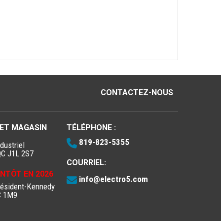
CONTACTEZ-NOUS
 ET MAGASIN
TÉLÉPHONE :
819-823-5355
dustriel
QC J1L 2S7
COURRIEL:
IENTÔT EN 2026
info@electro5.com
résident-Kennedy
C 1M9