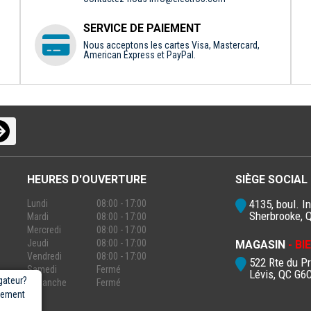
SERVICE DE PAIEMENT
Nous acceptons les cartes Visa, Mastercard,
American Express et PayPal.
HEURES D'OUVERTURE
SIÈGE SOCIAL
4135, boul. In
Lundi
08:00 - 17:00
Sherbrooke, 
Mardi
08:00 - 17:00
Mercredi
08:00 - 17:00
Jeudi
08:00 - 17:00
MAGASIN
- B
Vendredi
08:00 - 17:00
522 Rte du P
Samedi
Fermé
Lévis, QC G6
gateur?
Dimanche
Fermé
rgement