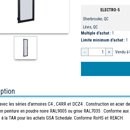
ELECTRO-5
Sherbrooke, QC
Lévis, QC
Multiple d'achat :
1
Limite minimum d'achat :
1
-
+
Vendu à 
iption
r avec les séries d'armoires C4 , C4RR et DCZ4 . Construction en acier de
ni en peinture en poudre noire RAL9005 ou grise RAL7035 . Conforme aux dir
 à la TAA pour les achats GSA Schedule. Conforme RoHS et REACH.