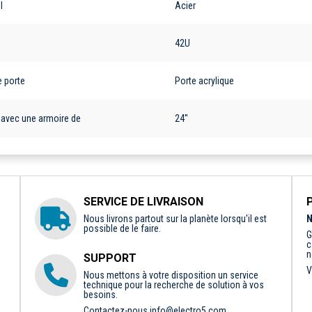
l
Acier
42U
e porte
Porte acrylique
r avec une armoire de
24''
SERVICE DE LIVRAISON
Nous livrons partout sur la planète lorsqu'il est
N
possible de le faire.
G
c
n
SUPPORT
V
Nous mettons à votre disposition un service
technique pour la recherche de solution à vos
besoins.
Contactez-nous
info@electro5.com