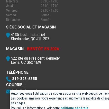
Mercredi
08:00 - 17:00
Jeudi
08:00 - 17:00
Vendredi
08:00 - 17:00
Samedi
Fermé
Dimanche
Fermé
SIÈGE SOCIAL ET MAGASIN
4135, boul. Industriel
Sherbrooke, QC J1L 2S7
MAGASIN
- BIENTÔT EN 2026
522 Rte du Président-Kennedy
Lévis, QC G6C 1M9
TÉLÉPHONE :
819-823-5355
COURRIEL:
info@electro5.com
Autorisez-vous l'utilisation de cookies pour ce site web depuis ce navi
Les cookies améliore votre experience et augmente la rapidité de cha
des pages.
Pour plus d'informations, voir notre
politique générale.