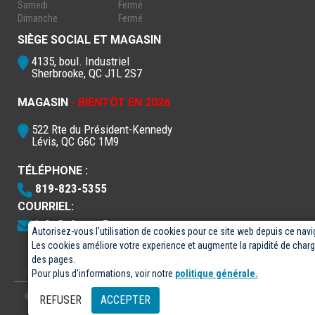
Samedi
Fermé
Dimanche
Fermé
SIÈGE SOCIAL ET MAGASIN
4135, boul. Industriel
Sherbrooke, QC J1L 2S7
MAGASIN
- BIENTÔT EN 2026
522 Rte du Président-Kennedy
Lévis, QC G6C 1M9
TÉLÉPHONE :
819-823-5355
COURRIEL:
info@electro5.com
Autorisez-vous l'utilisation de cookies pour ce site web depuis ce navi
Les cookies améliore votre experience et augmente la rapidité de cha
des pages.
Pour plus d'informations, voir notre
politique générale.
© 2026
- Électro-5 inc.
Conçu par
GPX Technologies Inc.
REFUSER
ACCEPTER