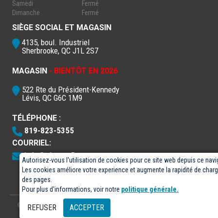
Samedi
Fermé
Dimanche
Fermé
SIÈGE SOCIAL ET MAGASIN
4135, boul. Industriel
Sherbrooke, QC J1L 2S7
MAGASIN
- BIENTÔT EN 2026
522 Rte du Président-Kennedy
Lévis, QC G6C 1M9
TÉLÉPHONE :
819-823-5355
COURRIEL:
info@electro5.com
Autorisez-vous l'utilisation de cookies pour ce site web depuis ce navi
Les cookies améliore votre experience et augmente la rapidité de cha
des pages.
Pour plus d'informations, voir notre
politique générale.
© 2026
- Électro-5 inc.
Conçu par
GPX Technologies Inc.
REFUSER
ACCEPTER