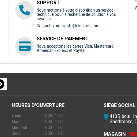
n
SUPPORT
V
Nous mettons à votre disposition un service
technique pour la recherche de solution à vos
besoins.
Contactez-nous
info@electro5.com
SERVICE DE PAIEMENT
Nous acceptons les cartes Visa, Mastercard,
American Express et PayPal.
HEURES D'OUVERTURE
SIÈGE SOCIAL
4135, boul. In
Lundi
08:00 - 17:00
Sherbrooke, 
Mardi
08:00 - 17:00
Mercredi
08:00 - 17:00
Jeudi
08:00 - 17:00
MAGASIN
- B