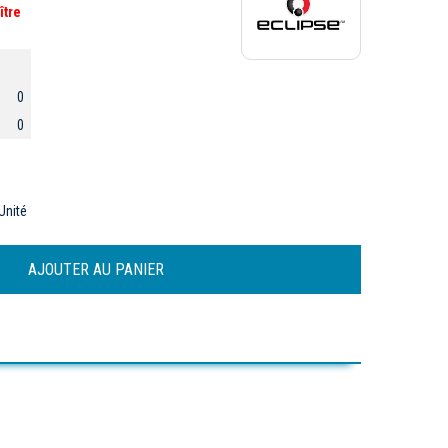
ître
0
0
Unité