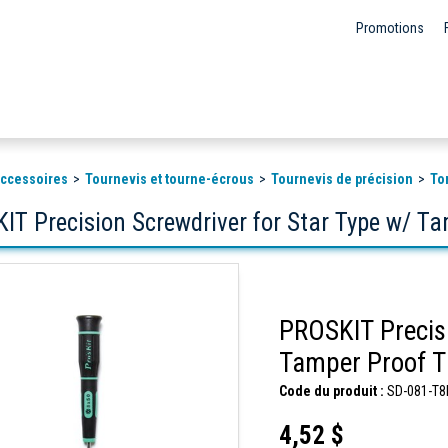
Promotions
 accessoires
Tournevis et tourne-écrous
Tournevis de précision
Tor
IT Precision Screwdriver for Star Type w/ T
PROSKIT Precisi
Tamper Proof 
Code du produit :
SD-081-T8
4,52 $