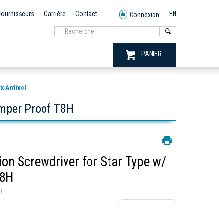
Fournisseurs
Carrière
Contact
EN
Connexion
PANIER
x Antivol
amper Proof T8H
on Screwdriver for Star Type w/
T8H
H