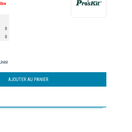
ître
0
0
Unité