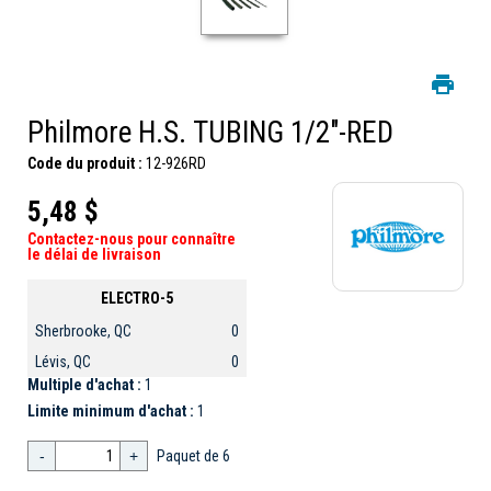
Philmore H.S. TUBING 1/2"-RED
Code du produit :
12-926RD
5,48 $
Contactez-nous pour connaître
le délai de livraison
ELECTRO-5
Sherbrooke, QC
0
Lévis, QC
0
Multiple d'achat :
1
Limite minimum d'achat :
1
-
+
Paquet de 6