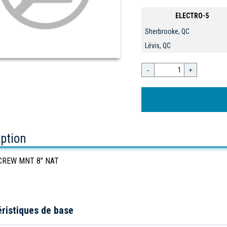
ELECTRO-5
Sherbrooke, QC
Lévis, QC
-
+
iption
CREW MNT 8" NAT
ristiques de base