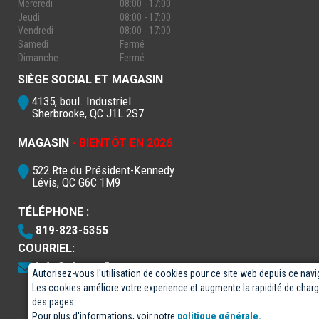
Mercredi
08:00 - 17:00
Jeudi
08:00 - 17:00
Vendredi
08:00 - 17:00
Samedi
Fermé
Dimanche
Fermé
SIÈGE SOCIAL ET MAGASIN
4135, boul. Industriel
Sherbrooke, QC J1L 2S7
MAGASIN
- BIENTÔT EN 2026
522 Rte du Président-Kennedy
Lévis, QC G6C 1M9
TÉLÉPHONE :
819-823-5355
COURRIEL:
info@electro5.com
Autorisez-vous l'utilisation de cookies pour ce site web depuis ce navi
Les cookies améliore votre experience et augmente la rapidité de cha
des pages.
Pour plus d'informations, voir notre
politique générale.