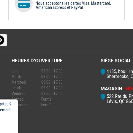
Nous acceptons les cartes Visa, Mastercard,
American Express et PayPal.
HEURES D'OUVERTURE
SIÈGE SOCIAL
4135, boul. In
Lundi
08:00 - 17:00
Sherbrooke, 
Mardi
08:00 - 17:00
Mercredi
08:00 - 17:00
Jeudi
08:00 - 17:00
MAGASIN
- B
Vendredi
08:00 - 17:00
522 Rte du P
Samedi
Fermé
Lévis, QC G6
gateur?
Dimanche
Fermé
rgement