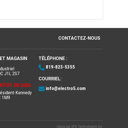
CONTACTEZ-NOUS
 ET MAGASIN
TÉLÉPHONE :
819-823-5355
dustriel
QC J1L 2S7
COURRIEL:
IENTÔT EN 2026
info@electro5.com
résident-Kennedy
C 1M9
Conçu par
GPX Technologies Inc.