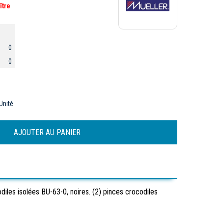
ître
0
0
Unité
diles isolées BU-63-0, noires. (2) pinces crocodiles