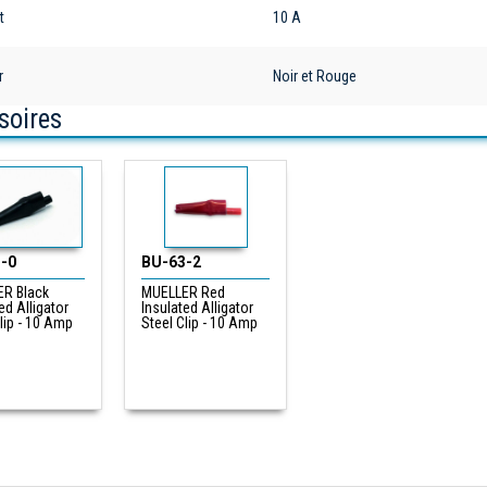
t
10 A
r
Noir et Rouge
soires
-0
BU-63-2
R Black
MUELLER Red
ed Alligator
Insulated Alligator
lip - 10 Amp
Steel Clip - 10 Amp