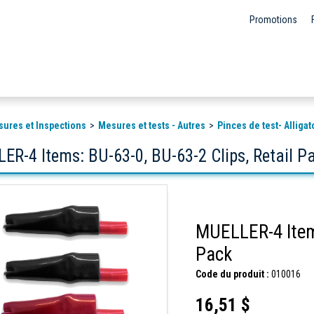
Promotions
sures et Inspections
Mesures et tests - Autres
Pinces de test- Alligat
ER-4 Items: BU-63-0, BU-63-2 Clips, Retail P
MUELLER-4 Items: BU-63-0, BU-63-2 Clips
Pack
Code du produit :
010016
16,51 $