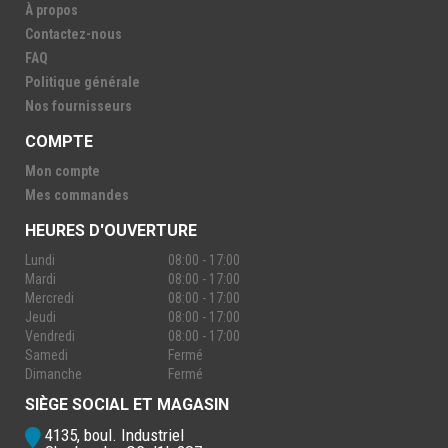
À propos
Contactez-nous
FAQ
Politique générale
Nos fournisseurs
COMPTE
Mon compte
Mes commandes
HEURES D'OUVERTURE
Lundi
08:00 - 17:00
Mardi
08:00 - 17:00
Mercredi
08:00 - 17:00
Jeudi
08:00 - 17:00
Vendredi
08:00 - 17:00
Samedi
Fermé
Dimanche
Fermé
SIÈGE SOCIAL ET MAGASIN
4135, boul. Industriel