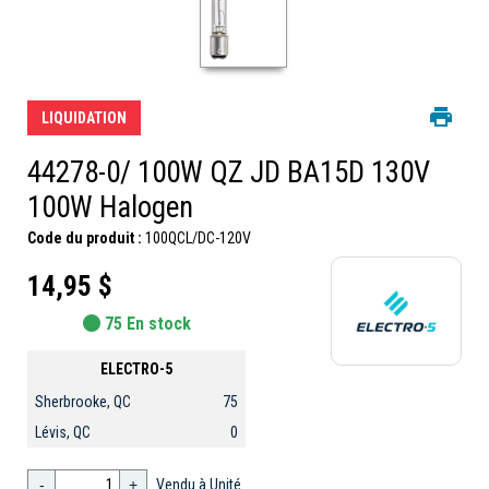
LIQUIDATION
44278-0/ 100W QZ JD BA15D 130V
100W Halogen
Code du produit :
100QCL/DC-120V
14,95 $
75 En stock
ELECTRO-5
Sherbrooke, QC
75
Lévis, QC
0
-
+
Vendu à Unité