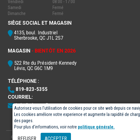
Vendredi
08:00 - 17:00
Samedi
Fermé
Dimanche
Fermé
SIÈGE SOCIAL ET MAGASIN
4135, boul. Industriel
Sherbrooke, QC J1L 2S7
MAGASIN
- BIENTÔT EN 2026
522 Rte du Président-Kennedy
Lévis, QC G6C 1M9
TÉLÉPHONE :
819-823-5355
COURRIEL:
info@electro5.com
Autorisez-vous l'utilisation de cookies pour ce site web depuis ce navi
Les cookies améliore votre experience et augmente la rapidité de cha
des pages.
Pour plus d'informations, voir notre
politique générale.
© 2026
- Électro-5 inc.
Conçu par
GPX Technologies Inc.
REFUSER
ACCEPTER