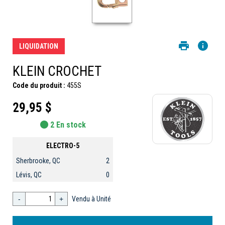
LIQUIDATION
KLEIN CROCHET
Code du produit :
455S
29,95 $
2 En stock
ELECTRO-5
Sherbrooke, QC
2
Lévis, QC
0
-
+
Vendu à Unité