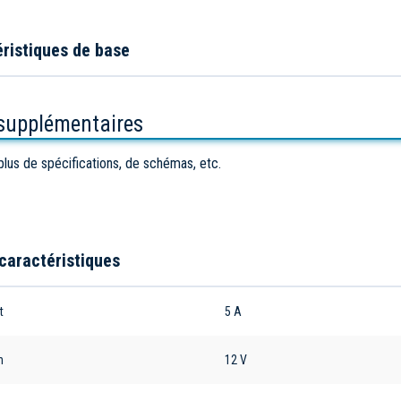
ristiques de base
 supplémentaires
plus de spécifications, de schémas, etc.
caractéristiques
t
5 A
n
12 V