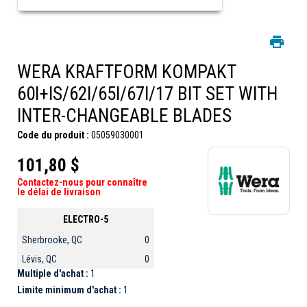
WERA KRAFTFORM KOMPAKT
60I+IS/62I/65I/67I/17 BIT SET WITH
INTER-CHANGEABLE BLADES
Code du produit :
05059030001
101,80 $
Contactez-nous pour connaître
le délai de livraison
ELECTRO-5
Sherbrooke, QC
0
Lévis, QC
0
Multiple d'achat :
1
Limite minimum d'achat :
1