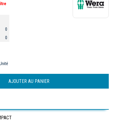
ître
0
0
Unité
IMPACT