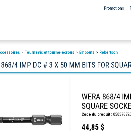
Promotions
 accessoires
Tournevis et tourne-écrous
Embouts
Robertson
868/4 IMP DC # 3 X 50 MM BITS FOR SQUA
WERA 868/4 IM
SQUARE SOCKE
Code du produit :
05057672
44,85 $