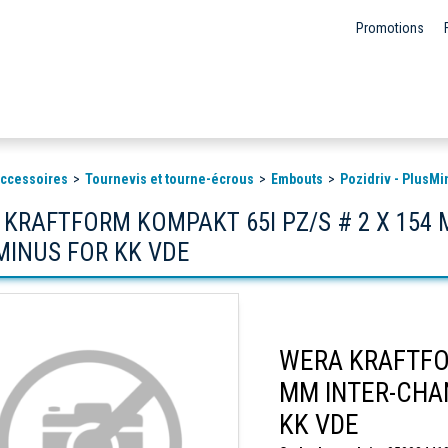
Promotions
 accessoires
Tournevis et tourne-écrous
Embouts
Pozidriv - PlusMi
 KRAFTFORM KOMPAKT 65I PZ/S # 2 X 154
MINUS FOR KK VDE
WERA KRAFTFOR
MM INTER-CHA
KK VDE