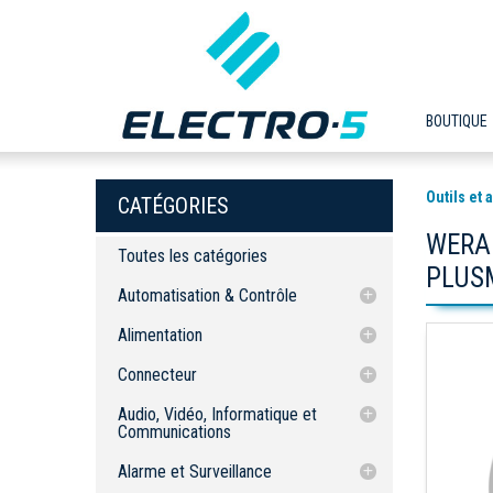
BOUTIQUE
Outils et
CATÉGORIES
WERA
Toutes les catégories
PLUS
Automatisation & Contrôle
Controleur Programmable
Alimentation
Interface Homme-Machine (HMI)
Controleur Programmable
Bloc d'alimentation
Connecteur
Capteurs
Réseau E/S Distribué
Séries de PLC Compact
Blocs de jonction
Audio, Vidéo, Informatique et
Contrôle
Interface Machine-Humain (IMH)
Capteurs de Proximité
Extension E/S
Entrées / Sorties Modulaire
Communications
Borniers
Motion
HMI avec PLC intégré
Capteurs Photoélectrique
Ensemble de Départ
Entrées / Sorties de champs
Interface opérateur avancé
Capteurs Inductifs
Cordons de test
Accessoires
Alarme et Surveillance
Relai et Contacteur
Écran Tactile
Capteurs Environementaux
Servo & Drives
Modules PLC
Acessoires IHM
Capteurs Capacitifs
Capteurs photomicros amplifiés