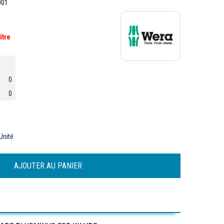
001
ître
0
0
Unité