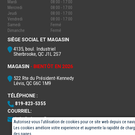
Mardi
08:00 - 17:00
Mercredi
08:00 - 17:00
Jeudi
08:00 - 17:00
Vendredi
08:00 - 17:00
Samedi
Fermé
Dimanche
Fermé
SIÈGE SOCIAL ET MAGASIN
4135, boul. Industriel
Sherbrooke, QC J1L 2S7
MAGASIN
- BIENTÔT EN 2026
522 Rte du Président-Kennedy
Lévis, QC G6C 1M9
TÉLÉPHONE :
819-823-5355
COURRIEL:
info@electro5.com
Autorisez-vous l'utilisation de cookies pour ce site web depuis ce navi
Les cookies améliore votre experience et augmente la rapidité de cha
des pages.