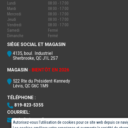
Lundi
08:00 - 17:00
Mardi
08:00 - 17:00
Mercredi
08:00 - 17:00
Jeudi
08:00 - 17:00
Vendredi
08:00 - 17:00
Samedi
Fermé
Dimanche
Fermé
SIÈGE SOCIAL ET MAGASIN
4135, boul. Industriel
Sherbrooke, QC J1L 2S7
MAGASIN
- BIENTÔT EN 2026
522 Rte du Président-Kennedy
Lévis, QC G6C 1M9
TÉLÉPHONE :
819-823-5355
COURRIEL:
info@electro5.com
Autorisez-vous l'utilisation de cookies pour ce site web depuis ce navi