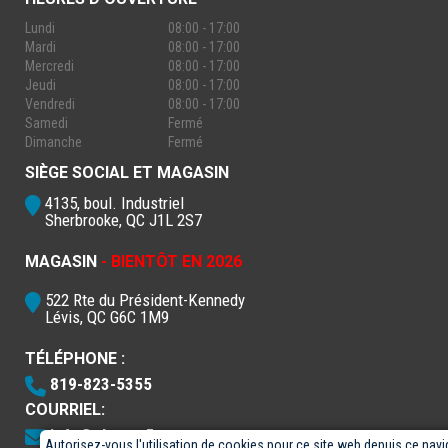
Lundi
08:00 - 17:00
Mardi
08:00 - 17:00
Mercredi
08:00 - 17:00
Jeudi
08:00 - 17:00
Vendredi
08:00 - 17:00
Samedi
Fermé
Dimanche
Fermé
SIÈGE SOCIAL ET MAGASIN
4135, boul. Industriel
Sherbrooke, QC J1L 2S7
MAGASIN
- BIENTÔT EN 2026
522 Rte du Président-Kennedy
Lévis, QC G6C 1M9
TÉLÉPHONE :
819-823-5355
COURRIEL:
info@electro5.com
Autorisez-vous l'utilisation de cookies pour ce site web depuis ce navi