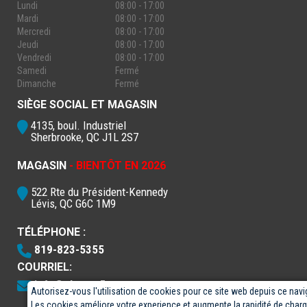
Lundi
08:00 - 17:00
Mardi
08:00 - 17:00
Mercredi
08:00 - 17:00
Jeudi
08:00 - 17:00
Vendredi
08:00 - 17:00
Samedi
Fermé
Dimanche
Fermé
SIÈGE SOCIAL ET MAGASIN
4135, boul. Industriel
Sherbrooke, QC J1L 2S7
MAGASIN
- BIENTÔT EN 2026
522 Rte du Président-Kennedy
Lévis, QC G6C 1M9
TÉLÉPHONE :
819-823-5355
COURRIEL:
info@electro5.com
Autorisez-vous l'utilisation de cookies pour ce site web depuis ce navi
Les cookies améliore votre experience et augmente la rapidité de cha